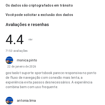
Os dados são criptografados em trânsito
Você pode solicitar a exclusão dos dados
Avaliações e resenhas
4.4
star
7153 avaliações
monica.pinto
22 de janeiro de 2026
gostaslot suporte sportsbook parece responsiva no ponto
de fluxo de navegação com conexão mais lenta; a
experiência evita passos desnecessários. A experiência
combina bem com uso frequente.
antonia.lima