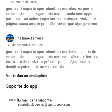
8 de janeiro de 2026
gostaslot suporte sportsbook parece clara no ponto de
velocidade de carregamento comparando com apps
parecidos; as ações importantes continuam visíveis. A
página causa uma impressão melhor que algo genérico.
tatiane.ferreira
18 de dezembro de 2025
gostaslot suporte sportsbook parece leve no ponto de
velocidade de carregamento com conexão mais lenta; a
estrutura deixa claro o próximo passo. Ajuda quem quer
decidir rapidamente se vale instalar.
Ver todas as avaliações
Suporte do app
email
E-mail para suporte
sportsbook-service@sportsbook.com