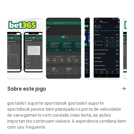
Sobre este jogo
gostaslot suporte sportsbook gostaslot suporte
sportsbook parece bem planejada no ponto de velocidade
de carregamento com conexão mais lenta; as ações
importantes continuam visíveis. A experiência combina bem
com uso frequente.