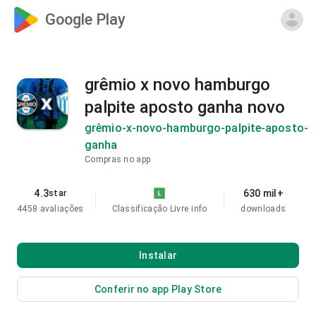
Google Play
grêmio x novo hamburgo
palpite aposto ganha novo
grêmio-x-novo-hamburgo-palpite-aposto-
ganha
Compras no app
4.3
630 mil+
star
4458 avaliações
Classificação Livre
info
downloads
Instalar
Conferir no app Play Store