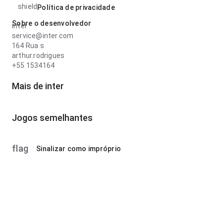
shield
Política de privacidade
Sobre o desenvolvedor
inter
service@inter.com
164 Rua s
arthur.rodrigues
+55 1534164
Mais de inter
Jogos semelhantes
flag
Sinalizar como impróprio