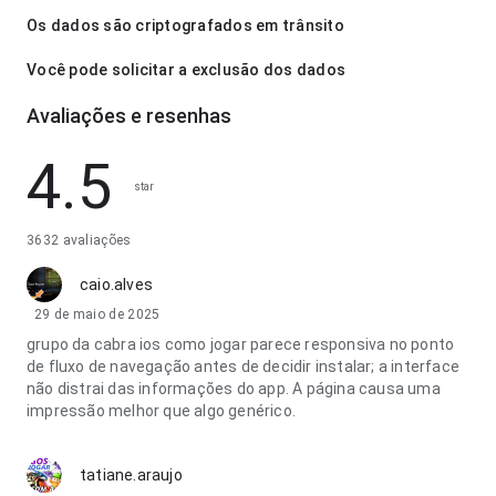
Os dados são criptografados em trânsito
Você pode solicitar a exclusão dos dados
Avaliações e resenhas
4.5
star
3632 avaliações
caio.alves
29 de maio de 2025
grupo da cabra ios como jogar parece responsiva no ponto
de fluxo de navegação antes de decidir instalar; a interface
não distrai das informações do app. A página causa uma
impressão melhor que algo genérico.
tatiane.araujo