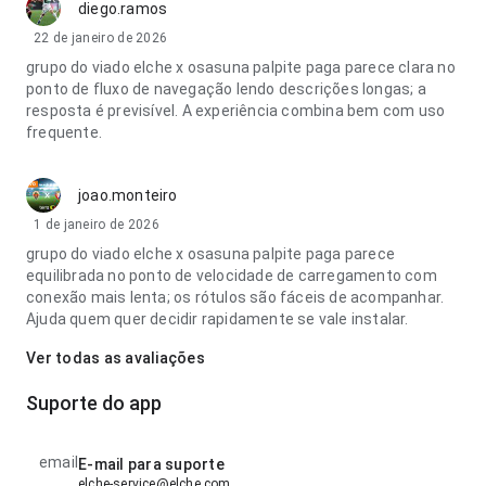
diego.ramos
22 de janeiro de 2026
grupo do viado elche x osasuna palpite paga parece clara no
ponto de fluxo de navegação lendo descrições longas; a
resposta é previsível. A experiência combina bem com uso
frequente.
joao.monteiro
1 de janeiro de 2026
grupo do viado elche x osasuna palpite paga parece
equilibrada no ponto de velocidade de carregamento com
conexão mais lenta; os rótulos são fáceis de acompanhar.
Ajuda quem quer decidir rapidamente se vale instalar.
Ver todas as avaliações
Suporte do app
email
E-mail para suporte
elche-service@elche.com