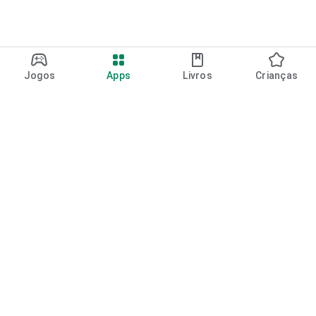
Jogos
Apps
Livros
Crianças
Google Play
Play Pass
Pontos do Play Points
Vales-presente
Resgatar
Política de reembolso