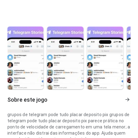
Sobre este jogo
grupos de telegram pode tudo placar deposito pix grupos de
telegram pode tudo placar deposito pix parece prática no
ponto de velocidade de carregamento em uma tela menor; a
interface não distrai das informações do app. Ajuda quem