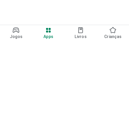
Jogos
Apps
Livros
Crianças
Google Play
Play Pass
Pontos do Play Points
Vales-presente
Resgatar
Política de reembolso