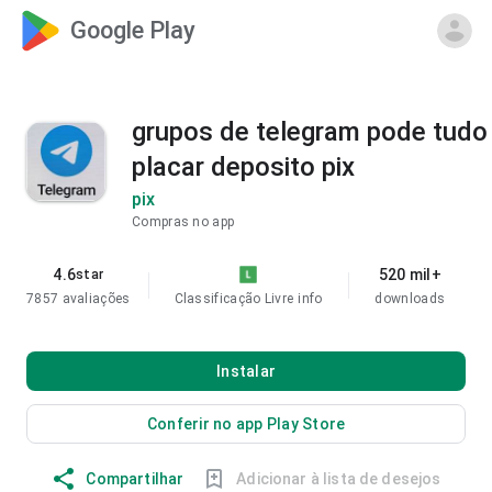
Google Play
grupos de telegram pode tudo
placar deposito pix
pix
Compras no app
4.6
520 mil+
star
7857 avaliações
Classificação Livre
info
downloads
Instalar
Conferir no app Play Store
Compartilhar
Adicionar à lista de desejos