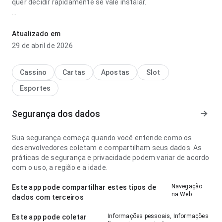
quer decidir rapidamente se vale instalar.
grupos de telegram pode tudo placar deposito pix parece
estável no ponto de velocidade de carregamento
Atualizado em
comparando com apps parecidos; a página não parece
29 de abril de 2026
carregada. A experiência combina bem com uso frequente.
Cassino
Cartas
Apostas
Slot
Esportes
Segurança dos dados
Sua segurança começa quando você entende como os
desenvolvedores coletam e compartilham seus dados. As
práticas de segurança e privacidade podem variar de acordo
com o uso, a região e a idade.
Navegação
Este app pode compartilhar estes tipos de
na Web
dados com terceiros
Informações pessoais, Informações
Este app pode coletar