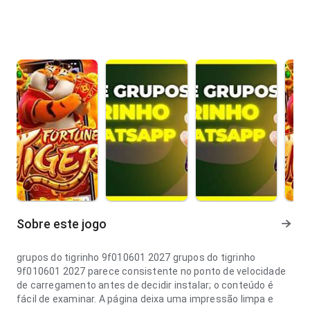
Sobre este jogo
grupos do tigrinho 9f010601 2027 grupos do tigrinho
9f010601 2027 parece consistente no ponto de velocidade
de carregamento antes de decidir instalar; o conteúdo é
fácil de examinar. A página deixa uma impressão limpa e