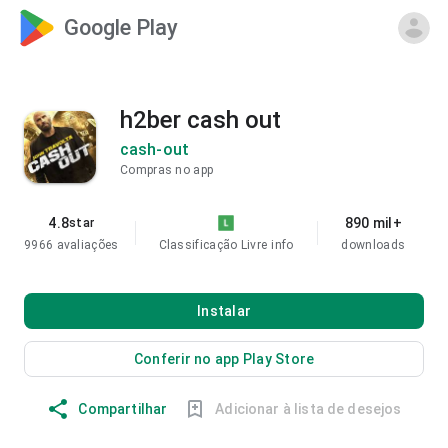
Google Play
h2ber cash out
cash-out
Compras no app
4.8
890 mil+
star
9966 avaliações
Classificação Livre
info
downloads
Instalar
Conferir no app Play Store
Compartilhar
Adicionar à lista de desejos