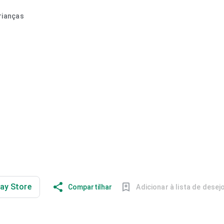
rianças
lay Store
Compartilhar
Adicionar à lista de desej