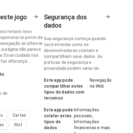
este jogo
Segurança dos
dados
ovo hetano novo
esponsiva no ponto de
Sua segurança começa quando
 navegação ao alternar
você entende como os
; a página não parece
desenvolvedores coletam e
a. Esse cuidado nos
compartilham seus dados. As
 faz diferença.
práticas de segurança e
privacidade podem variar de
ovo parece equilibrada
do
acordo com o uso, a região e a
 de velocidade de
idade.
Este app pode
Navegação
mento com conexão
compartilhar estes
na Web
a; a hierarquia visual
tipos de dados com
o de
atural. Ajuda quem
terceiros
idir rapidamente se
lar.
Este app pode
Informações
no
Cartas
coletar estes
pessoais,
tipos de
Informações
as
Slot
dados
financeiras e mais