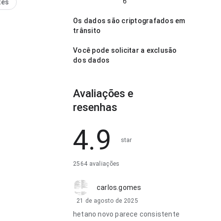
6
tes
Os dados são criptografados em
trânsito
Você pode solicitar a exclusão
dos dados
Avaliações e
resenhas
4.9
star
2564 avaliações
carlos.gomes
21 de agosto de 2025
hetano novo parece consistente