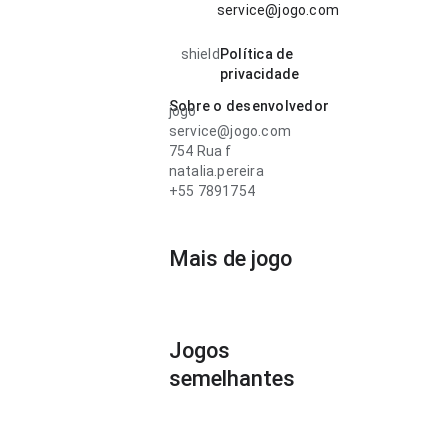
service@jogo.com
shield
Política de
privacidade
Sobre o desenvolvedor
jogo
service@jogo.com
754 Rua f
natalia.pereira
+55 7891754
Mais de jogo
Jogos
semelhantes