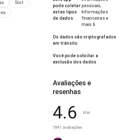
as
Slot
sários. A página deixa
pode coletar
pessoais,
essão limpa e segura.
estes tipos
Informações
tes
de dados
financeiras e
mais 6
Os dados são criptografados
em trânsito
Você pode solicitar a
exclusão dos dados
Avaliações e
resenhas
4.6
star
7891 avaliações