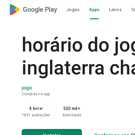
Google Play
Jogos
Apps
Livros
C
horário do jo
inglaterra ch
jogo
Compras no app
4.6
520 mil+
star
7891 avaliações
downloads