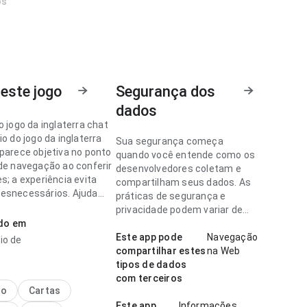
os
este jogo
Segurança dos
dados
o jogo da inglaterra chat
io do jogo da inglaterra
Sua segurança começa
 parece objetiva no ponto
quando você entende como os
 de navegação ao conferir
desenvolvedores coletam e
s; a experiência evita
compartilham seus dados. As
esnecessários. Ajuda
práticas de segurança e
r decidir rapidamente se
privacidade podem variar de
lar.
ado em
acordo com o uso, a região e a
idade.
Este app pode
Navegação
io de
o jogo da inglaterra chat
compartilhar estes
na Web
ce confortável no ponto
tipos de dados
 de navegação
com terceiros
do com apps parecidos;
no
Cartas
ência evita passos
Este app
Informações