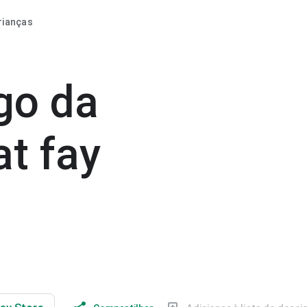
rianças
go da
at fay