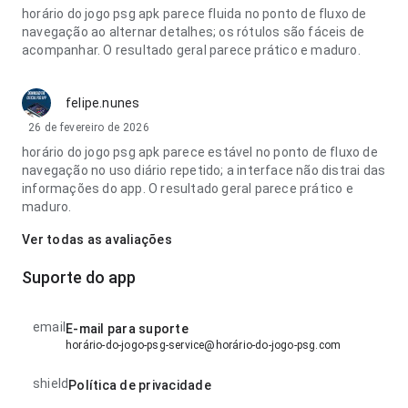
horário do jogo psg apk parece fluida no ponto de fluxo de
navegação ao alternar detalhes; os rótulos são fáceis de
acompanhar. O resultado geral parece prático e maduro.
felipe.nunes
26 de fevereiro de 2026
horário do jogo psg apk parece estável no ponto de fluxo de
navegação no uso diário repetido; a interface não distrai das
informações do app. O resultado geral parece prático e
maduro.
Ver todas as avaliações
Suporte do app
email
E-mail para suporte
horário-do-jogo-psg-service@horário-do-jogo-psg.com
shield
Política de privacidade