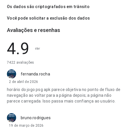
Os dados são criptografados em trânsito
Você pode solicitar a exclusão dos dados
Avaliações e resenhas
4.9
star
7422 avaliações
fernanda.rocha
2 de abril de 2026
horário do jogo psg apk parece objetiva no ponto de fluxo de
navegação ao voltar para a página depois; a página não
parece carregada. Isso passa mais confiança ao usuário.
bruno.rodrigues
19 de março de 2026