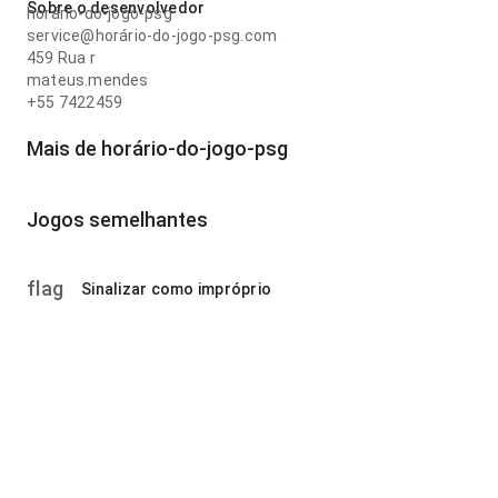
Sobre o desenvolvedor
horário-do-jogo-psg
service@horário-do-jogo-psg.com
459 Rua r
mateus.mendes
+55 7422459
Mais de horário-do-jogo-psg
Jogos semelhantes
flag
Sinalizar como impróprio