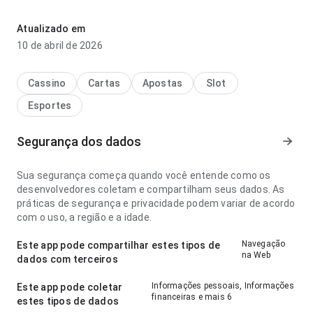
horário do jogo psg apk parece confiável no ponto de
velocidade de carregamento em uma consulta rápida; a
Atualizado em
estrutura deixa claro o próximo passo. Ajuda quem quer
10 de abril de 2026
decidir rapidamente se vale instalar.
Cassino
Cartas
Apostas
Slot
Esportes
Segurança dos dados
Sua segurança começa quando você entende como os
desenvolvedores coletam e compartilham seus dados. As
práticas de segurança e privacidade podem variar de acordo
com o uso, a região e a idade.
Navegação
Este app pode compartilhar estes tipos de
na Web
dados com terceiros
Informações pessoais, Informações
Este app pode coletar
financeiras e mais 6
estes tipos de dados