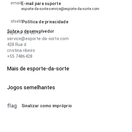
email
E-mail para suporte
esporte-da-sorte-service@esporte-da-sorte.com
shield
Política de privacidade
Sobre o desenvolvedor
esporte-da-sorte
service@esporte-da-sorte.com
428 Rua d
cristina.ribeiro
+55 7486428
Mais de esporte-da-sorte
Jogos semelhantes
flag
Sinalizar como impróprio