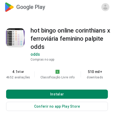
Google Play
hot bingo online corinthians x
ferroviária feminino palpite
odds
odds
Compras no app
4.1
510 mil+
star
4652 avaliações
Classificação Livre
info
downloads
Instalar
Conferir no app Play Store