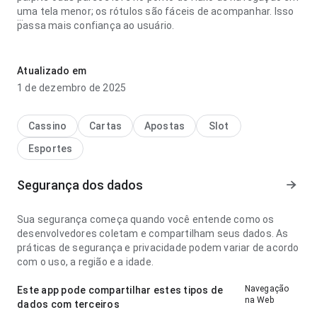
uma tela menor; os rótulos são fáceis de acompanhar. Isso
passa mais confiança ao usuário.
hot bingo online corinthians x ferroviária feminino palpite
odds parece fluida no ponto de velocidade de carregamento
Atualizado em
lendo descrições longas; a hierarquia visual parece natural.
1 de dezembro de 2025
Esse cuidado nos detalhes faz diferença.
Cassino
Cartas
Apostas
Slot
Esportes
Segurança dos dados
Sua segurança começa quando você entende como os
desenvolvedores coletam e compartilham seus dados. As
práticas de segurança e privacidade podem variar de acordo
com o uso, a região e a idade.
Navegação
Este app pode compartilhar estes tipos de
na Web
dados com terceiros