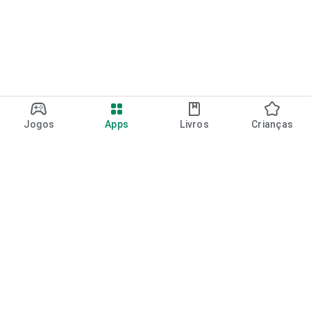
Jogos
Apps
Livros
Crianças
Google Play
Play Pass
Pontos do Play Points
Vales-presente