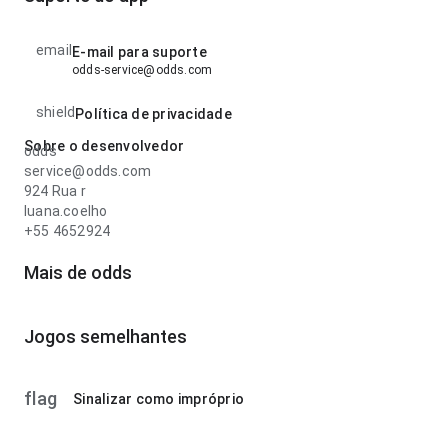
email
E-mail para suporte
odds-service@odds.com
shield
Política de privacidade
Sobre o desenvolvedor
odds
service@odds.com
924 Rua r
luana.coelho
+55 4652924
Mais de odds
Jogos semelhantes
flag
Sinalizar como impróprio