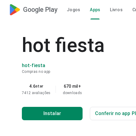
Google Play
Jogos
Apps
Livros
C
hot fiesta
hot-fiesta
Compras no app
4.6
670 mil+
star
7412 avaliações
downloads
Instalar
Conferir no app P