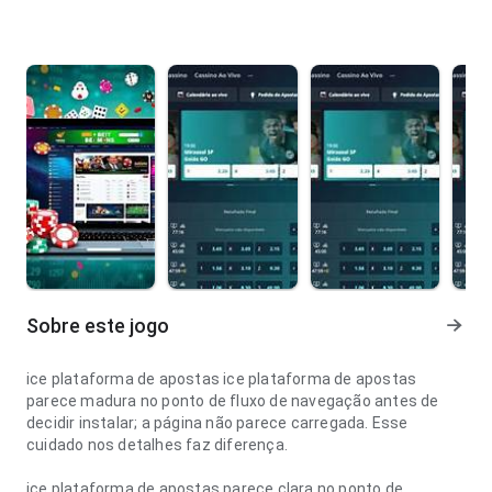
Sobre este jogo
ice plataforma de apostas ice plataforma de apostas
parece madura no ponto de fluxo de navegação antes de
decidir instalar; a página não parece carregada. Esse
cuidado nos detalhes faz diferença.
ice plataforma de apostas parece clara no ponto de