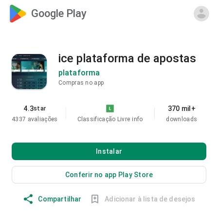
Google Play
ice plataforma de apostas
plataforma
Compras no app
4.3
370 mil+
star
4337 avaliações
Classificação Livre
info
downloads
Instalar
Conferir no app Play Store
Compartilhar
Adicionar à lista de desejos