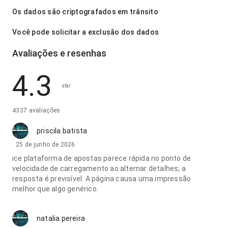
Os dados são criptografados em trânsito
Você pode solicitar a exclusão dos dados
Avaliações e resenhas
4.3
star
4337 avaliações
priscila.batista
25 de junho de 2026
ice plataforma de apostas parece rápida no ponto de
velocidade de carregamento ao alternar detalhes; a
resposta é previsível. A página causa uma impressão
melhor que algo genérico.
natalia.pereira