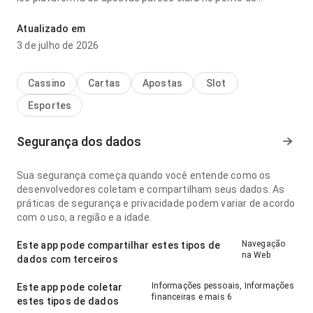
velocidade de carregamento com conexão mais lenta; o
conteúdo é fácil de examinar. A experiência combina bem
Atualizado em
com uso frequente.
3 de julho de 2026
Cassino
Cartas
Apostas
Slot
Esportes
Segurança dos dados
Sua segurança começa quando você entende como os
desenvolvedores coletam e compartilham seus dados. As
práticas de segurança e privacidade podem variar de acordo
com o uso, a região e a idade.
Navegação
Este app pode compartilhar estes tipos de
na Web
dados com terceiros
Informações pessoais, Informações
Este app pode coletar
financeiras e mais 6
estes tipos de dados