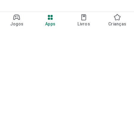
Jogos
Apps
Livros
Crianças
Google Play
Play Pass
Pontos do Play Points
Vales-presente
Resgatar
Política de reembolso