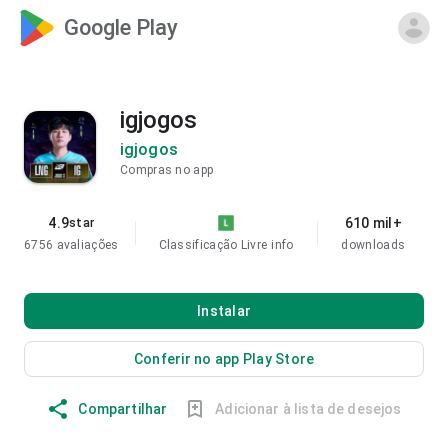
Google Play
igjogos
igjogos
Compras no app
4.9
610 mil+
star
6756 avaliações
Classificação Livre
info
downloads
Instalar
Conferir no app Play Store
Compartilhar
Adicionar à lista de desejos