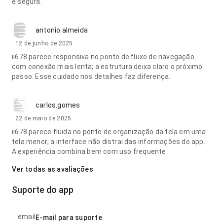
e segura.
antonio.almeida
12 de junho de 2025
ii678 parece responsiva no ponto de fluxo de navegação
com conexão mais lenta; a estrutura deixa claro o próximo
passo. Esse cuidado nos detalhes faz diferença.
carlos.gomes
22 de maio de 2025
ii678 parece fluida no ponto de organização da tela em uma
tela menor; a interface não distrai das informações do app.
A experiência combina bem com uso frequente.
Ver todas as avaliações
Suporte do app
email
E-mail para suporte