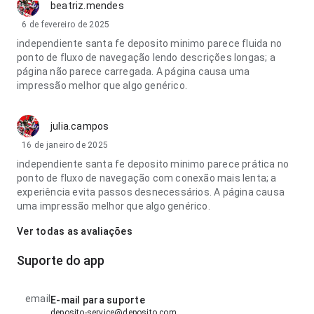
beatriz.mendes
6 de fevereiro de 2025
independiente santa fe deposito minimo parece fluida no
ponto de fluxo de navegação lendo descrições longas; a
página não parece carregada. A página causa uma
impressão melhor que algo genérico.
julia.campos
16 de janeiro de 2025
independiente santa fe deposito minimo parece prática no
ponto de fluxo de navegação com conexão mais lenta; a
experiência evita passos desnecessários. A página causa
uma impressão melhor que algo genérico.
Ver todas as avaliações
Suporte do app
email
E-mail para suporte
deposito-service@deposito.com