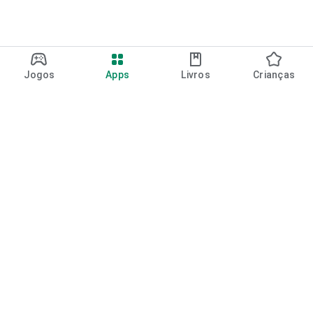
Jogos
Apps
Livros
Crianças
Google Play
Play Pass
Pontos do Play Points
Vales-presente
Resgatar
Política de reembolso