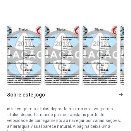
Sobre este jogo
inter vs gremio titulos deposito minimo inter vs gremio
titulos deposito minimo parece rápida no ponto de
velocidade de carregamento ao navegar por várias seções;
a hierarquia visual parece natural. A página deixa uma