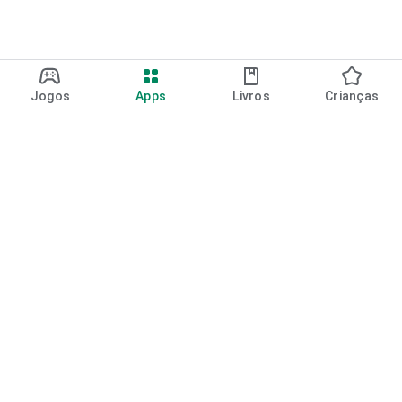
Jogos
Apps
Livros
Crianças
Google Play
Play Pass
Pontos do Play Points
Vales-presente
Resgatar
Política de reembolso