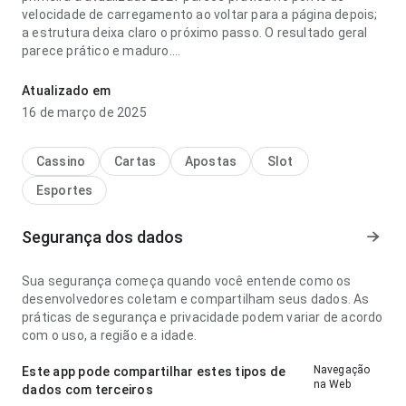
velocidade de carregamento ao voltar para a página depois;
a estrutura deixa claro o próximo passo. O resultado geral
parece prático e maduro.
internacional x milan colômbia categoria primeira a
Atualizado em
atualizado 2027 parece objetiva no ponto de fluxo de
16 de março de 2025
navegação ao conferir avaliações; a página parece
completa sem ficar pesada. O resultado geral parece
prático e maduro.
Cassino
Cartas
Apostas
Slot
Esportes
Segurança dos dados
Sua segurança começa quando você entende como os
desenvolvedores coletam e compartilham seus dados. As
práticas de segurança e privacidade podem variar de acordo
com o uso, a região e a idade.
Navegação
Este app pode compartilhar estes tipos de
na Web
dados com terceiros