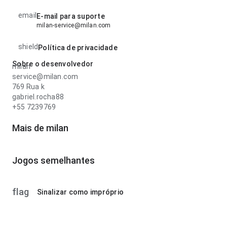
email
E-mail para suporte
milan-service@milan.com
shield
Política de privacidade
Sobre o desenvolvedor
milan
service@milan.com
769 Rua k
gabriel.rocha88
+55 7239769
Mais de milan
Jogos semelhantes
flag
Sinalizar como impróprio