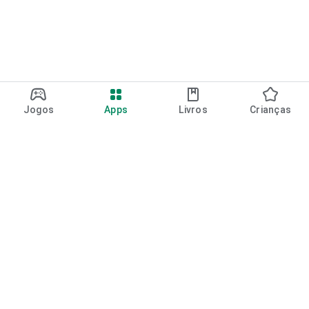
Jogos
Apps
Livros
Crianças
Google Play
Play Pass
Pontos do Play Points
Vales-presente
Resgatar