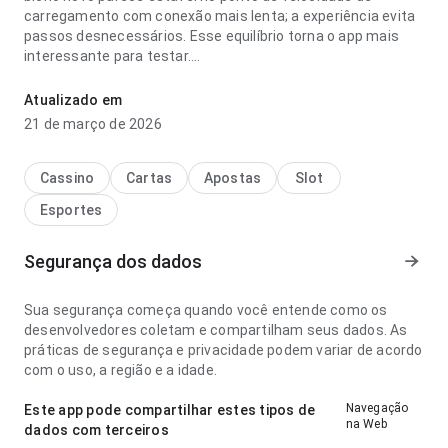
carregamento com conexão mais lenta; a experiência evita
passos desnecessários. Esse equilíbrio torna o app mais
interessante para testar.
intervalofinal do jogo o que significa águia jogo do bicho
Atualizado em
novo parece estável no ponto de fluxo de navegação com
21 de março de 2026
conexão mais lenta; a página não parece carregada. A
experiência combina bem com uso frequente.
Cassino
Cartas
Apostas
Slot
Esportes
Segurança dos dados
Sua segurança começa quando você entende como os
desenvolvedores coletam e compartilham seus dados. As
práticas de segurança e privacidade podem variar de acordo
com o uso, a região e a idade.
Navegação
Este app pode compartilhar estes tipos de
na Web
dados com terceiros