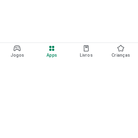
Jogos
Apps
Livros
Crianças
Google Play
Play Pass
Pontos do Play Points
Vales-presente