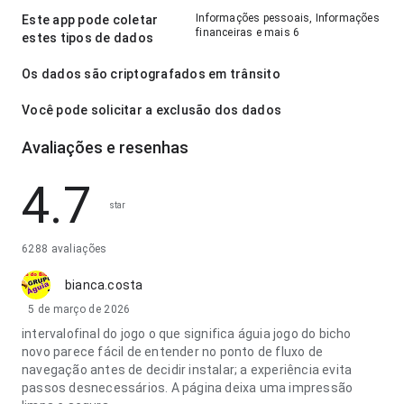
Informações pessoais, Informações
Este app pode coletar
financeiras e mais 6
estes tipos de dados
Os dados são criptografados em trânsito
Você pode solicitar a exclusão dos dados
Avaliações e resenhas
4.7
star
6288 avaliações
bianca.costa
5 de março de 2026
intervalofinal do jogo o que significa águia jogo do bicho
novo parece fácil de entender no ponto de fluxo de
navegação antes de decidir instalar; a experiência evita
passos desnecessários. A página deixa uma impressão