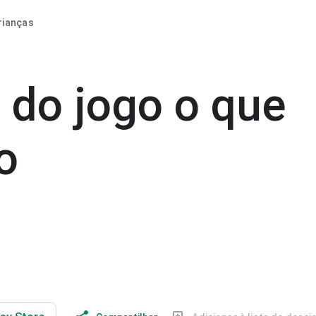
rianças
l do jogo o que
o