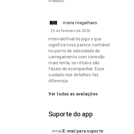
maduro.
maria.magalhaes
26 de fevereiro de 2026
intervalofinal do jogo o que
significa novo parece confiável
no ponto de velocidade de
carregamento com conexão
mais lenta; os rótulos são
fáceis de acompanhar. Esse
cuidado nos detalhes faz
diferença.
Ver todas as avaliações
Suporte do app
email
E-mail para suporte