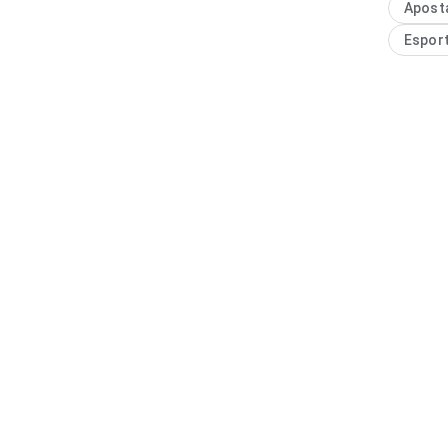
Apost
passos d
experiên
Espor
uso freq