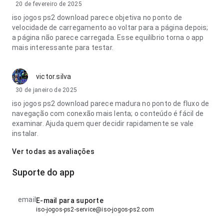
20 de fevereiro de 2025
iso jogos ps2 download parece objetiva no ponto de
velocidade de carregamento ao voltar para a página depois;
a página não parece carregada. Esse equilíbrio torna o app
mais interessante para testar.
victor.silva
30 de janeiro de 2025
iso jogos ps2 download parece madura no ponto de fluxo de
navegação com conexão mais lenta; o conteúdo é fácil de
examinar. Ajuda quem quer decidir rapidamente se vale
instalar.
Ver todas as avaliações
Suporte do app
email
E-mail para suporte
iso-jogos-ps2-service@iso-jogos-ps2.com