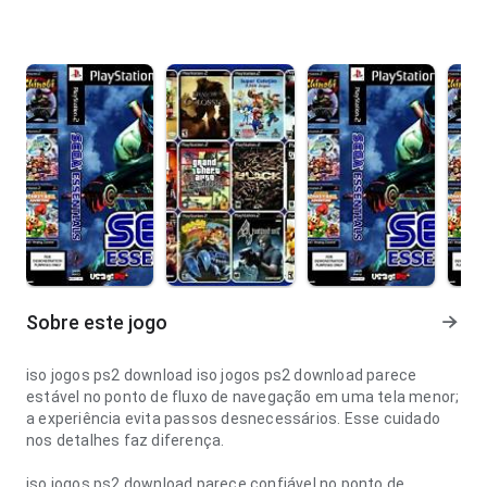
Sobre este jogo
iso jogos ps2 download iso jogos ps2 download parece
estável no ponto de fluxo de navegação em uma tela menor;
a experiência evita passos desnecessários. Esse cuidado
nos detalhes faz diferença.
iso jogos ps2 download parece confiável no ponto de