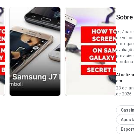
Sobre 
j7 j7 pa
de veloc
carregam
avaliaçõ
previsíve
combina
frequent
Atualiza
j7 parec
em
ponto de
28 de jan
ao naveg
de 2026
as ações
continua
cuidado 
Cassi
diferenç
Apost
Espor