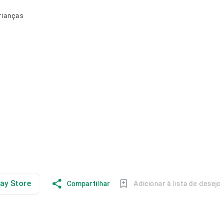
rianças
lay Store
Compartilhar
Adicionar à lista de desej