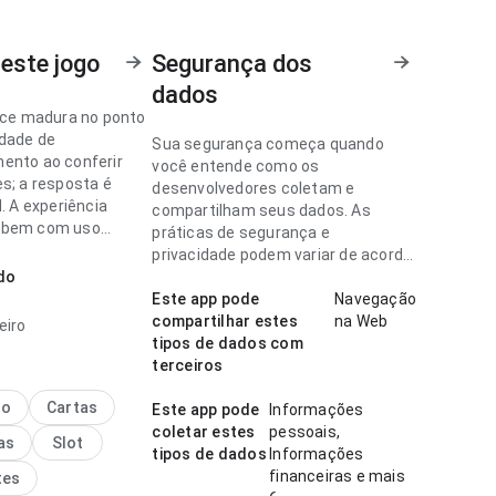
este jogo
Segurança dos
dados
rece madura no ponto
idade de
Sua segurança começa quando
ento ao conferir
você entende como os
es; a resposta é
desenvolvedores coletam e
l. A experiência
compartilham seus dados. As
 bem com uso
práticas de segurança e
e.
privacidade podem variar de acordo
do
com o uso, a região e a idade.
e consistente no
Este app pode
Navegação
 fluxo de navegação
compartilhar estes
na Web
eiro
ar por várias seções;
tipos de dados com
 importantes
terceiros
m visíveis. Esse
nos detalhes faz
no
Cartas
Este app pode
Informações
a.
coletar estes
pessoais,
as
Slot
tipos de dados
Informações
financeiras e mais
tes