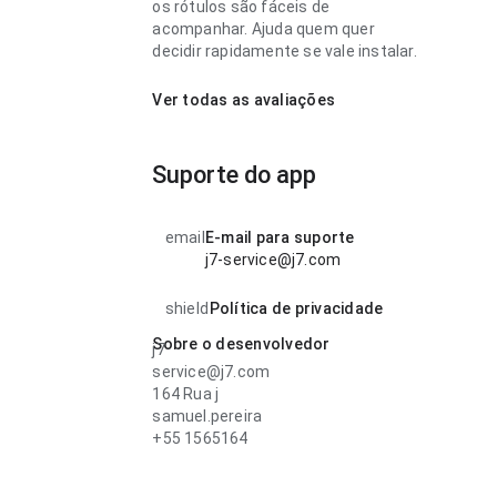
os rótulos são fáceis de
acompanhar. Ajuda quem quer
decidir rapidamente se vale instalar.
Ver todas as avaliações
Suporte do app
email
E-mail para suporte
j7-service@j7.com
shield
Política de privacidade
Sobre o desenvolvedor
j7
service@j7.com
164 Rua j
samuel.pereira
+55 1565164