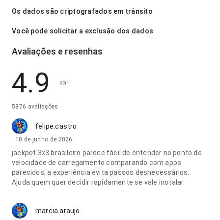
Os dados são criptografados em trânsito
Você pode solicitar a exclusão dos dados
Avaliações e resenhas
4.9
star
5876 avaliações
felipe.castro
10 de junho de 2026
jackpot 3x3 brasileiro parece fácil de entender no ponto de
velocidade de carregamento comparando com apps
parecidos; a experiência evita passos desnecessários.
Ajuda quem quer decidir rapidamente se vale instalar.
marcia.araujo