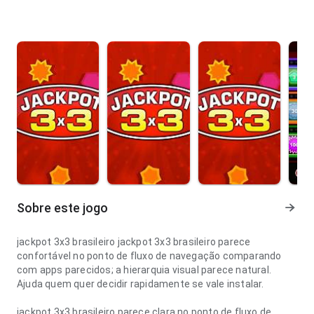
Sobre este jogo
jackpot 3x3 brasileiro jackpot 3x3 brasileiro parece
confortável no ponto de fluxo de navegação comparando
com apps parecidos; a hierarquia visual parece natural.
Ajuda quem quer decidir rapidamente se vale instalar.
jackpot 3x3 brasileiro parece clara no ponto de fluxo de