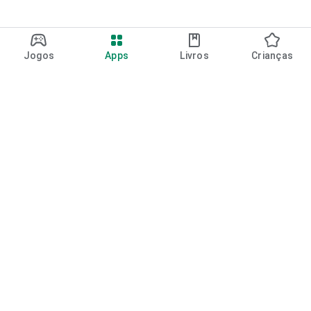
Jogos
Apps
Livros
Crianças
Google Play
Play Pass
Pontos do Play Points
Vales-presente
Resgatar
Política de reembolso