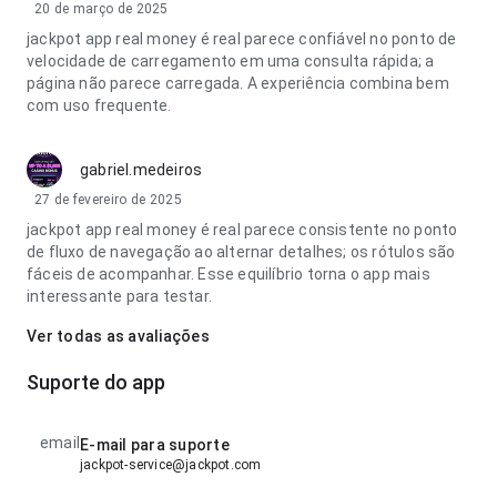
20 de março de 2025
jackpot app real money é real parece confiável no ponto de
velocidade de carregamento em uma consulta rápida; a
página não parece carregada. A experiência combina bem
com uso frequente.
gabriel.medeiros
27 de fevereiro de 2025
jackpot app real money é real parece consistente no ponto
de fluxo de navegação ao alternar detalhes; os rótulos são
fáceis de acompanhar. Esse equilíbrio torna o app mais
interessante para testar.
Ver todas as avaliações
Suporte do app
email
E-mail para suporte
jackpot-service@jackpot.com