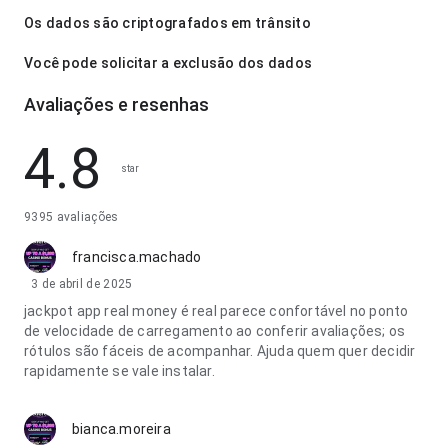
Os dados são criptografados em trânsito
Você pode solicitar a exclusão dos dados
Avaliações e resenhas
4.8
star
9395 avaliações
francisca.machado
3 de abril de 2025
jackpot app real money é real parece confortável no ponto
de velocidade de carregamento ao conferir avaliações; os
rótulos são fáceis de acompanhar. Ajuda quem quer decidir
rapidamente se vale instalar.
bianca.moreira