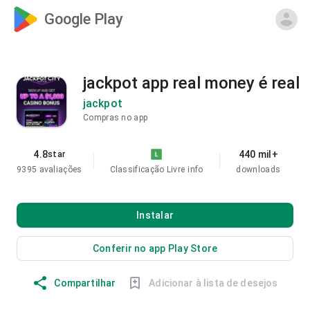
Google Play
jackpot app real money é real
jackpot
Compras no app
4.8
440 mil+
star
9395 avaliações
Classificação Livre
info
downloads
Instalar
Conferir no app Play Store
Compartilhar
Adicionar à lista de desejos