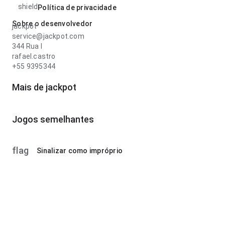
shield
Política de privacidade
Sobre o desenvolvedor
jackpot
service@jackpot.com
344 Rua l
rafael.castro
+55 9395344
Mais de jackpot
Jogos semelhantes
flag
Sinalizar como impróprio