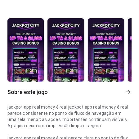
Sobre este jogo
jackpot app real money é real jackpot app real money é real
parece consistente no ponto de fluxo de navegação em
uma tela menor; as ações importantes continuam visíveis.
A página deixa uma impressão limpa e segura.
jackpot app real money é real parece clara no ponto de fluxo