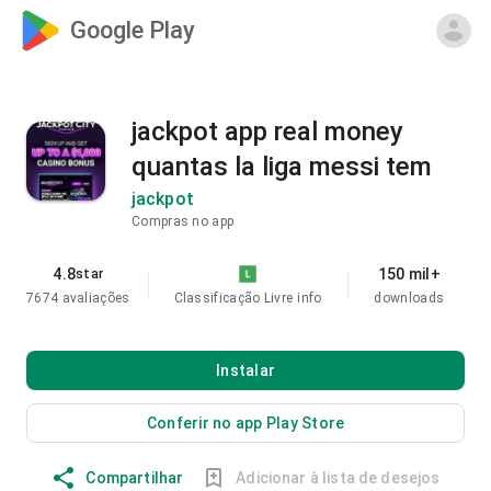
Google Play
jackpot app real money
quantas la liga messi tem
jackpot
Compras no app
4.8
150 mil+
star
7674 avaliações
Classificação Livre
info
downloads
Instalar
Conferir no app Play Store
Compartilhar
Adicionar à lista de desejos