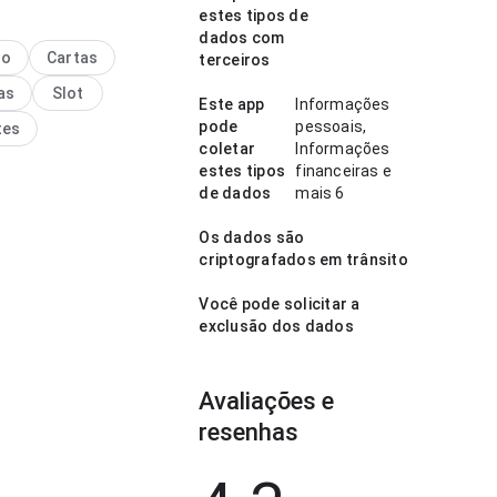
estes tipos de
 de córdoba x
dados com
iente medellín free
no
Cartas
terceiros
 parece fácil de entender
as
Slot
 de fluxo de navegação
Este app
Informações
isitante novo; a estrutura
pode
pessoais,
tes
aro o próximo passo. Ajuda
coletar
Informações
r decidir rapidamente se
estes tipos
financeiras e
lar.
de dados
mais 6
Os dados são
criptografados em trânsito
Você pode solicitar a
exclusão dos dados
Avaliações e
resenhas