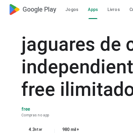
Google Play
Jogos
Apps
Livros
C
jaguares de 
independient
free ilimitad
free
Compras no app
4.3
980 mil+
star