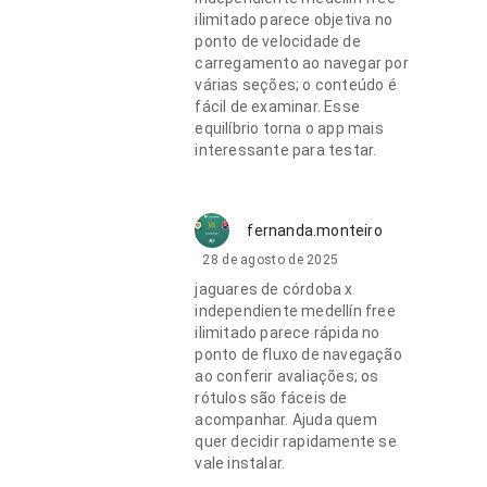
ilimitado parece objetiva no
ponto de velocidade de
carregamento ao navegar por
várias seções; o conteúdo é
fácil de examinar. Esse
equilíbrio torna o app mais
interessante para testar.
fernanda.monteiro
28 de agosto de 2025
jaguares de córdoba x
independiente medellín free
ilimitado parece rápida no
ponto de fluxo de navegação
ao conferir avaliações; os
rótulos são fáceis de
acompanhar. Ajuda quem
quer decidir rapidamente se
vale instalar.