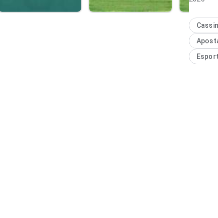
jaguares
independ
Cassi
ilimitado
Apost
no ponto
para um v
Espor
deixa cl
quem que
vale insta