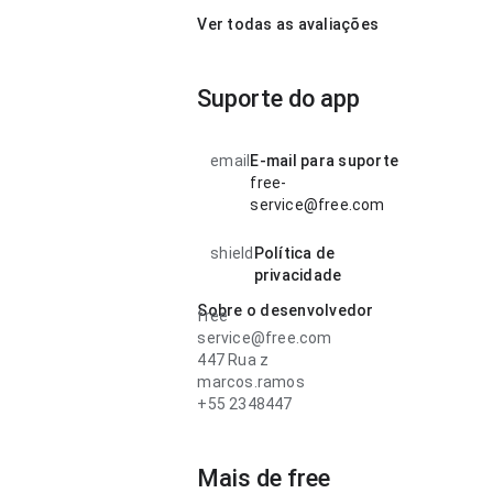
Ver todas as avaliações
Suporte do app
email
E-mail para suporte
free-
service@free.com
shield
Política de
privacidade
Sobre o desenvolvedor
free
service@free.com
447 Rua z
marcos.ramos
+55 2348447
Mais de free