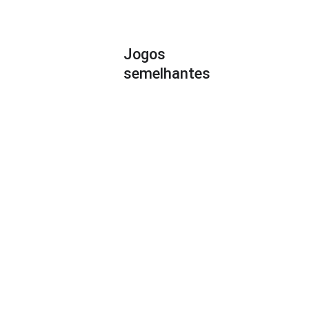
Jogos
semelhantes