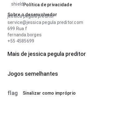
shield
Política de privacidade
Sobre o desenvolvedor
jessica pegula preditor
service@jessica pegula preditor.com
699 Rua f
fernanda.borges
+55 4585699
Mais de jessica pegula preditor
Jogos semelhantes
flag
Sinalizar como impróprio