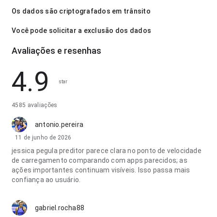
Os dados são criptografados em trânsito
Você pode solicitar a exclusão dos dados
Avaliações e resenhas
4.9
star
4585 avaliações
antonio.pereira
11 de junho de 2026
jessica pegula preditor parece clara no ponto de velocidade
de carregamento comparando com apps parecidos; as
ações importantes continuam visíveis. Isso passa mais
confiança ao usuário.
gabriel.rocha88