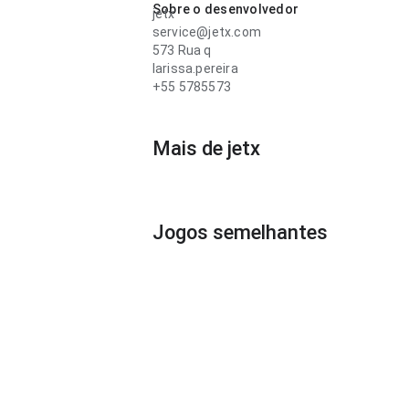
Sobre o desenvolvedor
jetx
service@jetx.com
573 Rua q
larissa.pereira
+55 5785573
Mais de jetx
Jogos semelhantes