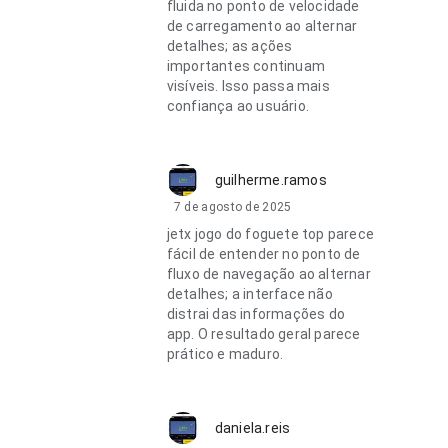
fluida no ponto de velocidade
de carregamento ao alternar
detalhes; as ações
importantes continuam
visíveis. Isso passa mais
confiança ao usuário.
guilherme.ramos
7 de agosto de 2025
jetx jogo do foguete top parece
fácil de entender no ponto de
fluxo de navegação ao alternar
detalhes; a interface não
distrai das informações do
app. O resultado geral parece
prático e maduro.
daniela.reis