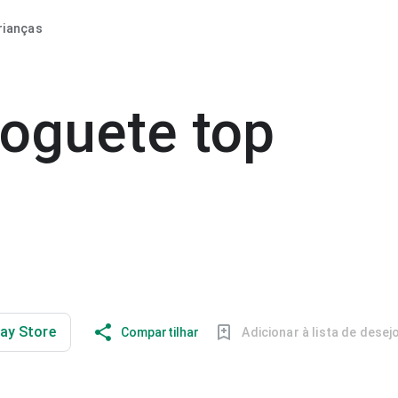
rianças
foguete top
lay Store
Compartilhar
Adicionar à lista de desej