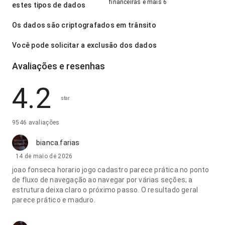
financeiras e mais 6
estes tipos de dados
Os dados são criptografados em trânsito
Você pode solicitar a exclusão dos dados
Avaliações e resenhas
4.2
star
9546 avaliações
bianca.farias
14 de maio de 2026
joao fonseca horario jogo cadastro parece prática no ponto
de fluxo de navegação ao navegar por várias seções; a
estrutura deixa claro o próximo passo. O resultado geral
parece prático e maduro.