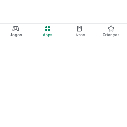
Jogos
Apps
Livros
Crianças
Google Play
Play Pass
Pontos do Play Points
Vales-presente
Resgatar
Política de reembolso