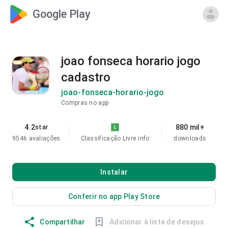
Google Play
joao fonseca horario jogo
cadastro
joao-fonseca-horario-jogo
Compras no app
4.2
880 mil+
star
9546 avaliações
Classificação Livre
info
downloads
Instalar
Conferir no app Play Store
Compartilhar
Adicionar à lista de desejos