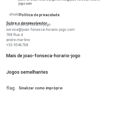
jogo.com
shield
Política de privacidade
Sobre o desenvolvedor
joao-fonseca-horario-jogo
service@joao-fonseca-horario-jogo.com
768 Rua d
andre.martins
+55 9546768
Mais de joao-fonseca-horario-jogo
Jogos semelhantes
flag
Sinalizar como impróprio