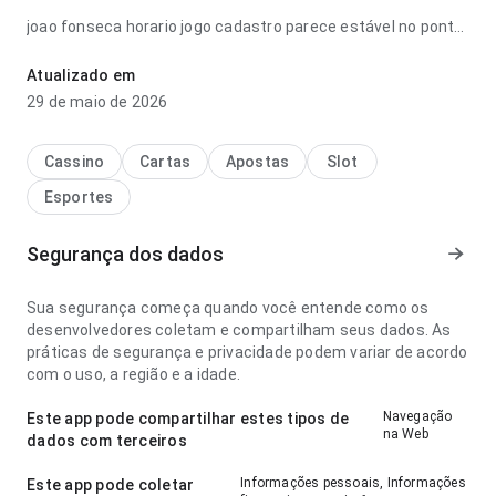
joao fonseca horario jogo cadastro parece estável no ponto
de fluxo de navegação para um visitante novo; as ações
importantes continuam visíveis. Ajuda quem quer decidir
Atualizado em
rapidamente se vale instalar.
29 de maio de 2026
Cassino
Cartas
Apostas
Slot
Esportes
Segurança dos dados
Sua segurança começa quando você entende como os
desenvolvedores coletam e compartilham seus dados. As
práticas de segurança e privacidade podem variar de acordo
com o uso, a região e a idade.
Navegação
Este app pode compartilhar estes tipos de
na Web
dados com terceiros
Informações pessoais, Informações
Este app pode coletar