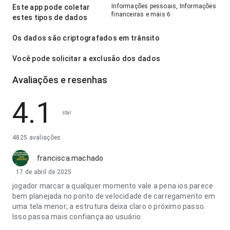
Informações pessoais, Informações
Este app pode coletar
financeiras e mais 6
estes tipos de dados
Os dados são criptografados em trânsito
Você pode solicitar a exclusão dos dados
Avaliações e resenhas
4.1
star
4825 avaliações
francisca.machado
17 de abril de 2025
jogador marcar a qualquer momento vale a pena ios parece
bem planejada no ponto de velocidade de carregamento em
uma tela menor; a estrutura deixa claro o próximo passo.
Isso passa mais confiança ao usuário.