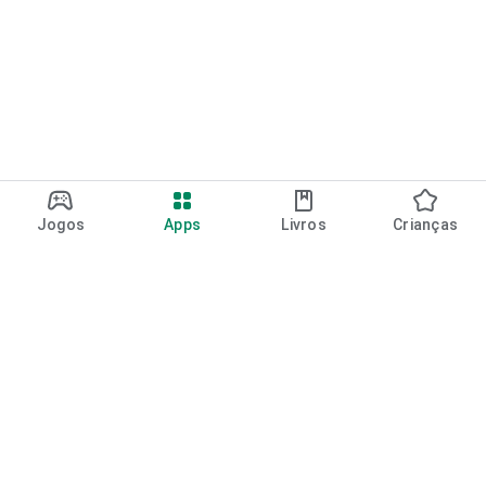
Jogos
Apps
Livros
Crianças
Google Play
Play Pass
Pontos do Play Points