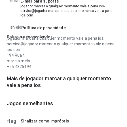
email
E-mail para suporte
jogador marcar a qualquer momento vale a pena ios-
service@jogador marcar a qualquer momento vale a pena
ios.com
shield
Política de privacidade
Sobre o desenvolvedor
jogador marcar a qualquer momento vale a pena ios
service@jogador marcar a qualquer momento vale a pena
ios.com
194 Rua t
marcia.melo
+55 4825194
Mais de jogador marcar a qualquer momento
vale a pena ios
Jogos semelhantes
flag
Sinalizar como impróprio