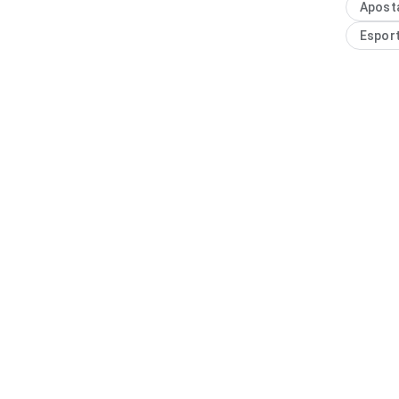
Apost
sem fica
confianç
Espor