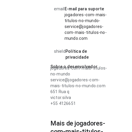
email
E-mail para suporte
jogadores-com-mais-
titulos-no-mundo-
service@jogadores-
com-mais-titulos-no-
mundo.com
shield
Política de
privacidade
Sobre o desenvolvedor
jogadores-com-mais-titulos-
no-mundo
service@jogadores-com-
mais-titulos-no-mundo.com
651 Rua q
victor.silva
+55 4126651
Mais de jogadores-
com-mais-titulos-