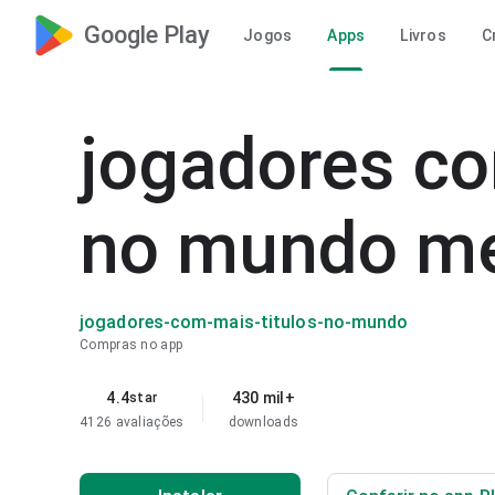
Google Play
Jogos
Apps
Livros
C
jogadores co
no mundo me
jogadores-com-mais-titulos-no-mundo
Compras no app
4.4
430 mil+
star
4126 avaliações
downloads