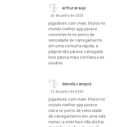
arthur.araujo
26 de junho de 2025
jogadores com mais titulos no
mundo melhor app parece
consistente no ponto de
velocidade de carregamento
em uma consulta rápida; a
página não parece carregada.
Isso passa mais confiança ao
usuário.
daniela.campos
12 de junho de 2025
jogadores com mais titulos no
mundo melhor app parece
clara no ponto de velocidade
de carregamento em uma tela
menor; a interface não distrai