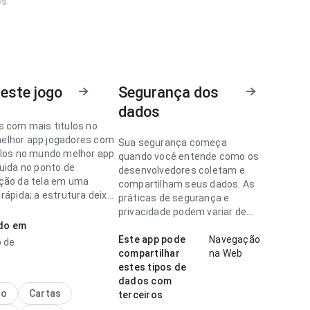
os
este jogo
Segurança dos
dados
s com mais titulos no
lhor app jogadores com
Sua segurança começa
ulos no mundo melhor app
quando você entende como os
luida no ponto de
desenvolvedores coletam e
ção da tela em uma
compartilham seus dados. As
rápida; a estrutura deixa
práticas de segurança e
próximo passo. Isso passa
privacidade podem variar de
fiança ao usuário.
ado em
acordo com o uso, a região e a
idade.
Este app pode
Navegação
o de
s com mais titulos no
compartilhar
na Web
lhor app parece rápida
estes tipos de
 de velocidade de
dados com
ento para um visitante
no
Cartas
terceiros
página parece completa