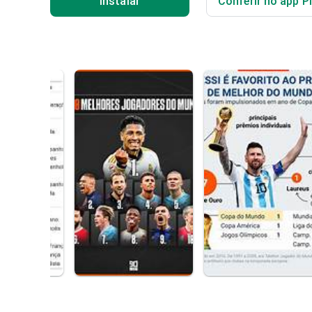
Instalar
Conferir no app P