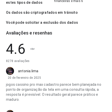
financeiras e mais 6
estes tipos de dados
Os dados são criptografados em trânsito
Você pode solicitar a exclusão dos dados
Avaliações e resenhas
4.6
star
8278 avaliações
antonia.lima
20 de fevereiro de 2025
jogos cassino pro max cadastro parece bem planejada no
ponto de organização da tela em uma consulta rápida; a
resposta é previsível. O resultado geral parece prático e
maduro.