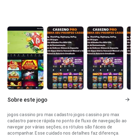
Sobre este jogo
jogos cassino pro max cadastro jogos cassino pro max
cadastro parece rápida no ponto de fluxo de navegação ao
navegar por várias seções; os rótulos são fáceis de
acompanhar. Esse cuidado nos detalhes faz diferença.