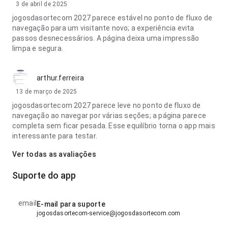
3 de abril de 2025
jogosdasortecom 2027 parece estável no ponto de fluxo de
navegação para um visitante novo; a experiência evita
passos desnecessários. A página deixa uma impressão
limpa e segura.
arthur.ferreira
13 de março de 2025
jogosdasortecom 2027 parece leve no ponto de fluxo de
navegação ao navegar por várias seções; a página parece
completa sem ficar pesada. Esse equilíbrio torna o app mais
interessante para testar.
Ver todas as avaliações
Suporte do app
email
E-mail para suporte
jogosdasortecom-service@jogosdasortecom.com