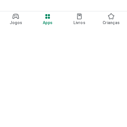
Jogos
Apps
Livros
Crianças
Google Play
Play Pass
Pontos do Play Points
Vales-presente
Resgatar
Política de reembolso