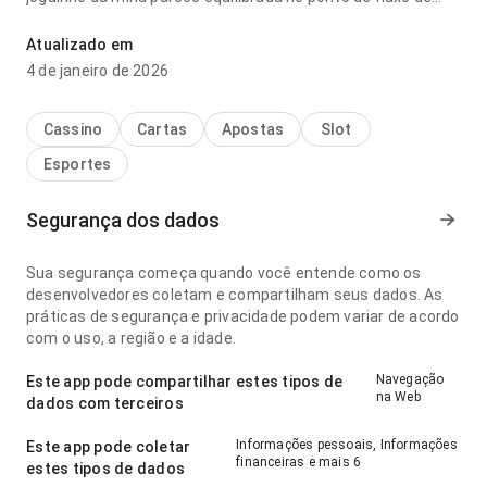
navegação ao navegar por várias seções; a resposta é
previsível. A página causa uma impressão melhor que algo
Atualizado em
genérico.
4 de janeiro de 2026
Cassino
Cartas
Apostas
Slot
Esportes
Segurança dos dados
Sua segurança começa quando você entende como os
desenvolvedores coletam e compartilham seus dados. As
práticas de segurança e privacidade podem variar de acordo
com o uso, a região e a idade.
Navegação
Este app pode compartilhar estes tipos de
na Web
dados com terceiros
Informações pessoais, Informações
Este app pode coletar
financeiras e mais 6
estes tipos de dados