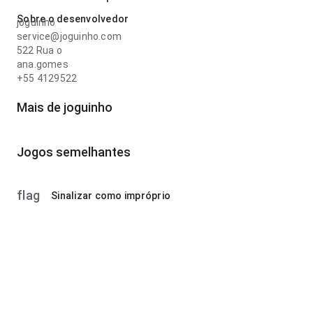
Sobre o desenvolvedor
joguinho
service@joguinho.com
522 Rua o
ana.gomes
+55 4129522
Mais de joguinho
Jogos semelhantes
flag
Sinalizar como impróprio