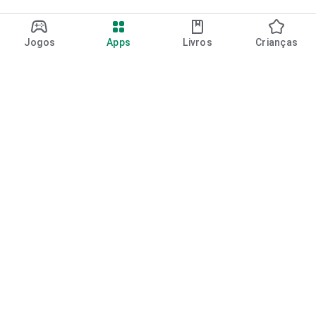
Jogos
Apps
Livros
Crianças
Google Play
Play Pass
Pontos do Play Points
Vales-presente
Resgatar
Política de reembolso
Crianças e família