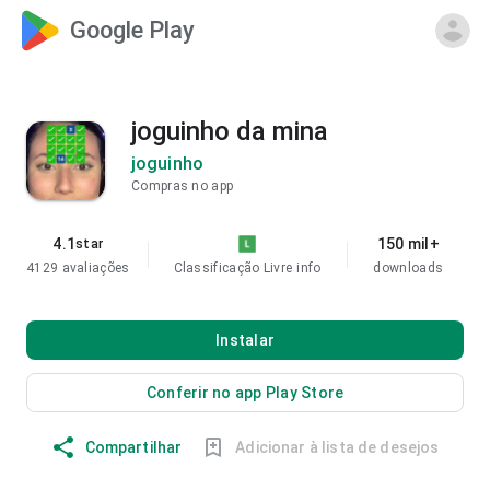
Google Play
joguinho da mina
joguinho
Compras no app
4.1
150 mil+
star
4129 avaliações
Classificação Livre
info
downloads
Instalar
Conferir no app Play Store
Compartilhar
Adicionar à lista de desejos