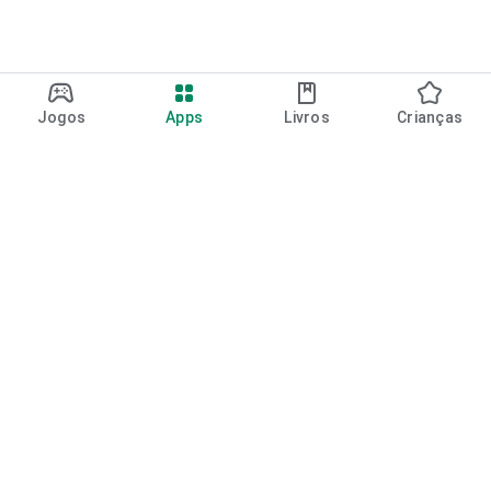
Jogos
Apps
Livros
Crianças
Google Play
Play Pass
Pontos do Play Points
Vales-presente
Resgatar
Política de reembolso