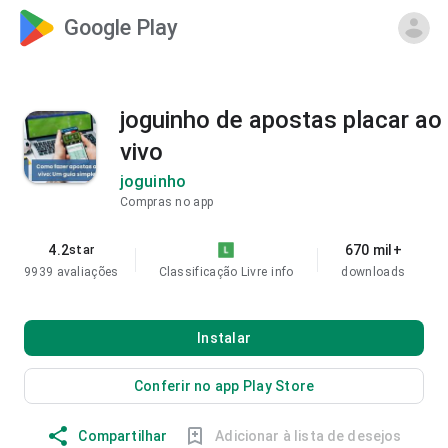
Google Play
joguinho de apostas placar ao
vivo
joguinho
Compras no app
4.2
670 mil+
star
9939 avaliações
Classificação Livre
info
downloads
Instalar
Conferir no app Play Store
Compartilhar
Adicionar à lista de desejos