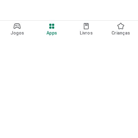
Jogos
Apps
Livros
Crianças
Google Play
Play Pass
Pontos do Play Points
Vales-presente
Resgatar
Política de reembolso