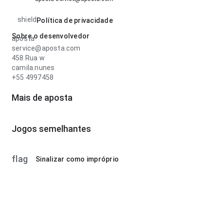
shield
Política de privacidade
Sobre o desenvolvedor
aposta
service@aposta.com
458 Rua w
camila.nunes
+55 4997458
Mais de aposta
Jogos semelhantes
flag
Sinalizar como impróprio