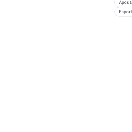
Apost
parece p
Espor