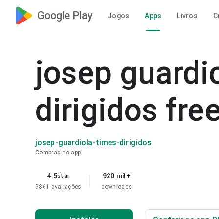
Google Play
Jogos
Apps
Livros
C
josep guardi
dirigidos fre
josep-guardiola-times-dirigidos
Compras no app
4.5
920 mil+
star
9861 avaliações
downloads