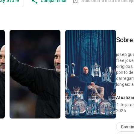
lay Store
Compartilhar
Adicionar à lista de desej
Sobre 
josep gua
free jose
dirigidos
ponto de
carregam
longas; 
desneces
confianç
Atualiz
4 de jane
josep gua
2026
free par
ponto de
um visit
Cassi
previsíve