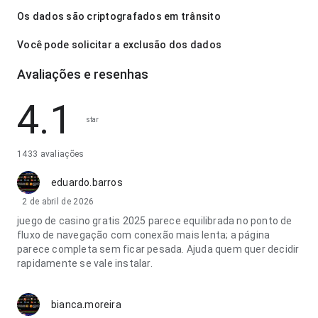
Os dados são criptografados em trânsito
Você pode solicitar a exclusão dos dados
Avaliações e resenhas
4.1
star
1433 avaliações
eduardo.barros
2 de abril de 2026
juego de casino gratis 2025 parece equilibrada no ponto de
fluxo de navegação com conexão mais lenta; a página
parece completa sem ficar pesada. Ajuda quem quer decidir
rapidamente se vale instalar.
bianca.moreira