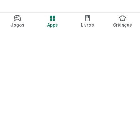
Jogos
Apps
Livros
Crianças
Google Play
Play Pass
Pontos do Play Points
Vales-presente
Resgatar
Política de reembolso