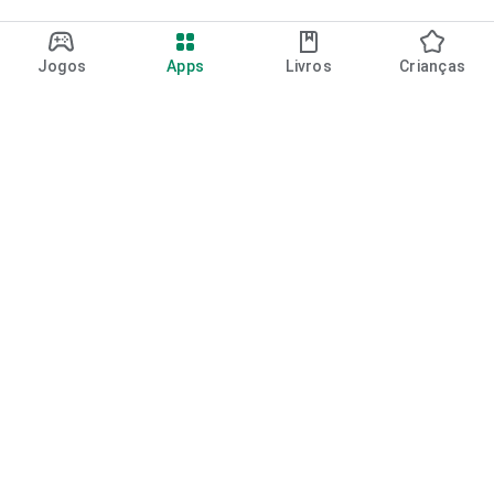
Jogos
Apps
Livros
Crianças
Google Play
Play Pass
Pontos do Play Points
Vales-presente
Resgatar
Política de reembolso
Crianças e família