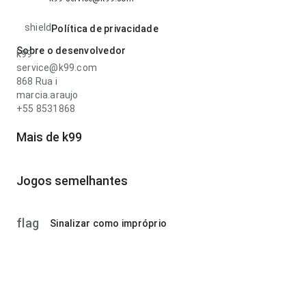
shield
Política de privacidade
Sobre o desenvolvedor
k99
service@k99.com
868 Rua i
marcia.araujo
+55 8531868
Mais de k99
Jogos semelhantes
flag
Sinalizar como impróprio