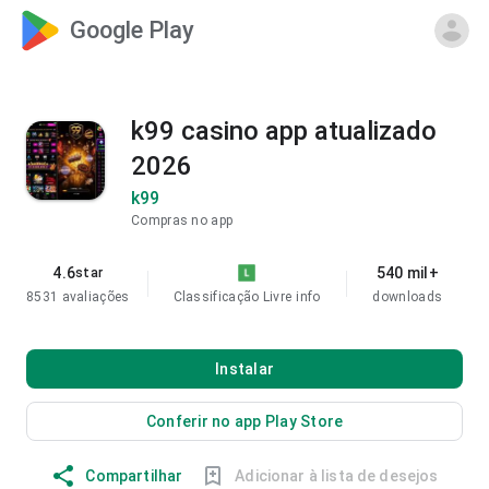
Google Play
k99 casino app atualizado
2026
k99
Compras no app
4.6
540 mil+
star
8531 avaliações
Classificação Livre
info
downloads
Instalar
Conferir no app Play Store
Compartilhar
Adicionar à lista de desejos