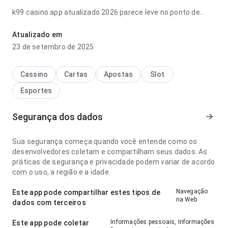
k99 casino app atualizado 2026 parece leve no ponto de
velocidade de carregamento em uma tela menor; o
conteúdo é fácil de examinar. Esse cuidado nos detalhes
Atualizado em
faz diferença.
23 de setembro de 2025
Cassino
Cartas
Apostas
Slot
Esportes
Segurança dos dados
Sua segurança começa quando você entende como os
desenvolvedores coletam e compartilham seus dados. As
práticas de segurança e privacidade podem variar de acordo
com o uso, a região e a idade.
Navegação
Este app pode compartilhar estes tipos de
na Web
dados com terceiros
Informações pessoais, Informações
Este app pode coletar