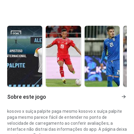
Sobre este jogo
kosovo x suíça palpite paga mesmo kosovo x suíça palpite
paga mesmo parece fácil de entender no ponto de
velocidade de carregamento ao conferir avaliações; a
interface não distrai das informações do app. A página deixa