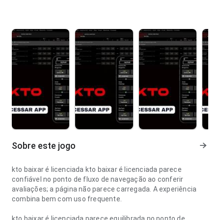
Sobre este jogo
kto baixar é licenciada kto baixar é licenciada parece
confiável no ponto de fluxo de navegação ao conferir
avaliações; a página não parece carregada. A experiência
combina bem com uso frequente.
kto baixar é licenciada parece equilibrada no ponto de