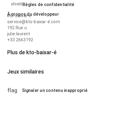
shield
Règles de confidentialité
À propos du développeur
kto-baixar-é
service@kto-baixar-é.com
192 Rue u
julie.laurent
+33 2663192
Plus de kto-baixar-é
Jeux similaires
flag
Signaler un contenu inapproprié