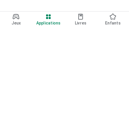
Jeux
Applications
Livres
Enfants
Google Play
Play Pass
Play Points
Cartes cadeaux
Utiliser un code
Règles de remboursement