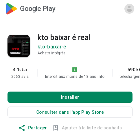
Google Play
kto baixar é real
kto-baixar-é
Achats intégrés
4.1
590 k
star
2663 avis
Interdit aux moins de 18 ans
info
télécharge
Installer
Consulter dans l'app Play Store
Partager
Ajouter à la liste de souhaits