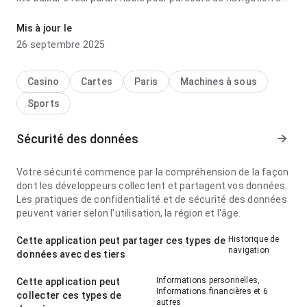
consultant les notes; le contenu se parcourt facilement. La
page donne une impression plus forte qu’un modèle
Mis à jour le
générique.
26 septembre 2025
Casino
Cartes
Paris
Machines à sous
Sports
Sécurité des données
Votre sécurité commence par la compréhension de la façon
dont les développeurs collectent et partagent vos données.
Les pratiques de confidentialité et de sécurité des données
peuvent varier selon l'utilisation, la région et l'âge.
Historique de
Cette application peut partager ces types de
navigation
données avec des tiers
Informations personnelles,
Cette application peut
Informations financières et 6
collecter ces types de
autres