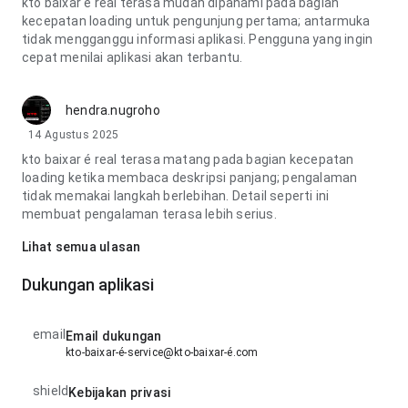
kto baixar é real terasa mudah dipahami pada bagian
kecepatan loading untuk pengunjung pertama; antarmuka
tidak mengganggu informasi aplikasi. Pengguna yang ingin
cepat menilai aplikasi akan terbantu.
hendra.nugroho
14 Agustus 2025
kto baixar é real terasa matang pada bagian kecepatan
loading ketika membaca deskripsi panjang; pengalaman
tidak memakai langkah berlebihan. Detail seperti ini
membuat pengalaman terasa lebih serius.
Lihat semua ulasan
Dukungan aplikasi
email
Email dukungan
kto-baixar-é-service@kto-baixar-é.com
shield
Kebijakan privasi