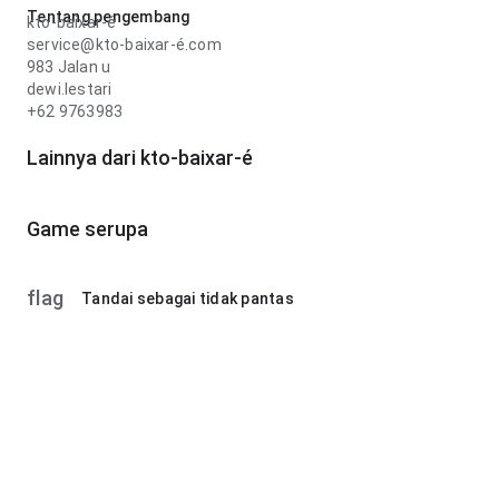
Tentang pengembang
kto-baixar-é
service@kto-baixar-é.com
983 Jalan u
dewi.lestari
+62 9763983
Lainnya dari kto-baixar-é
Game serupa
flag
Tandai sebagai tidak pantas