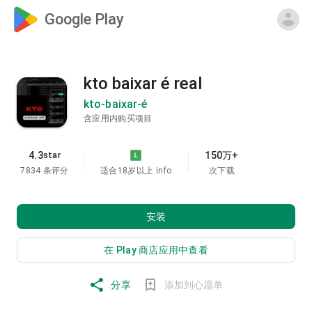
Google Play
kto baixar é real
kto-baixar-é
含应用内购买项目
4.3
150万+
star
7834 条评分
适合18岁以上
info
次下载
安装
在 Play 商店应用中查看
分享
添加到心愿单