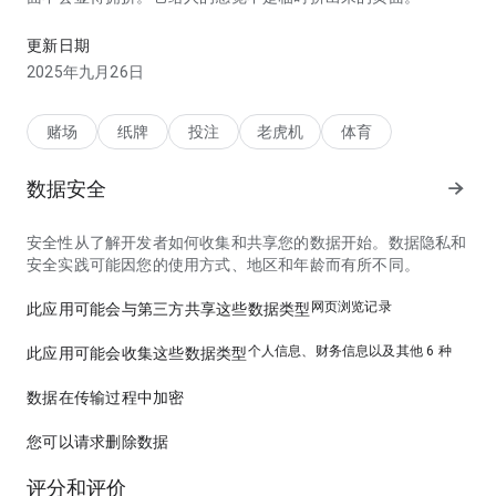
更新日期
2025年九月26日
赌场
纸牌
投注
老虎机
体育
数据安全
安全性从了解开发者如何收集和共享您的数据开始。数据隐私和
安全实践可能因您的使用方式、地区和年龄而有所不同。
网页浏览记录
此应用可能会与第三方共享这些数据类型
个人信息、财务信息以及其他 6 种
此应用可能会收集这些数据类型
数据在传输过程中加密
您可以请求删除数据
评分和评价