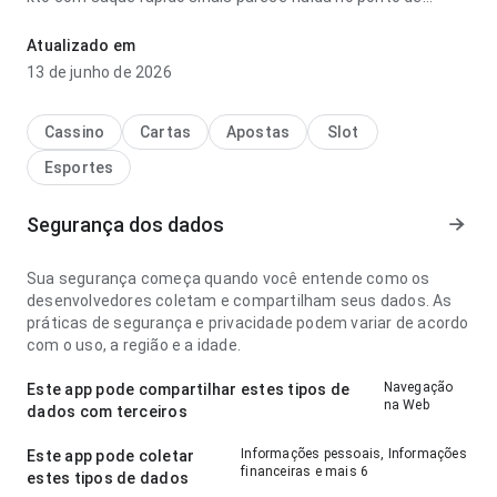
velocidade de carregamento comparando com apps
parecidos; o conteúdo é fácil de examinar. A página deixa
Atualizado em
uma impressão limpa e segura.
13 de junho de 2026
Cassino
Cartas
Apostas
Slot
Esportes
Segurança dos dados
Sua segurança começa quando você entende como os
desenvolvedores coletam e compartilham seus dados. As
práticas de segurança e privacidade podem variar de acordo
com o uso, a região e a idade.
Navegação
Este app pode compartilhar estes tipos de
na Web
dados com terceiros
Informações pessoais, Informações
Este app pode coletar
financeiras e mais 6
estes tipos de dados