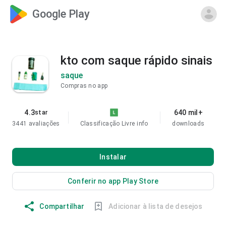
Google Play
kto com saque rápido sinais
saque
Compras no app
4.3
640 mil+
star
3441 avaliações
Classificação Livre
info
downloads
Instalar
Conferir no app Play Store
Compartilhar
Adicionar à lista de desejos