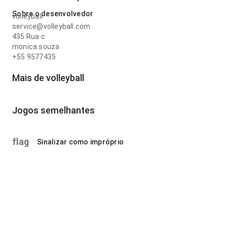
Sobre o desenvolvedor
volleyball
service@volleyball.com
435 Rua c
monica.souza
+55 9577435
Mais de volleyball
Jogos semelhantes
flag
Sinalizar como impróprio