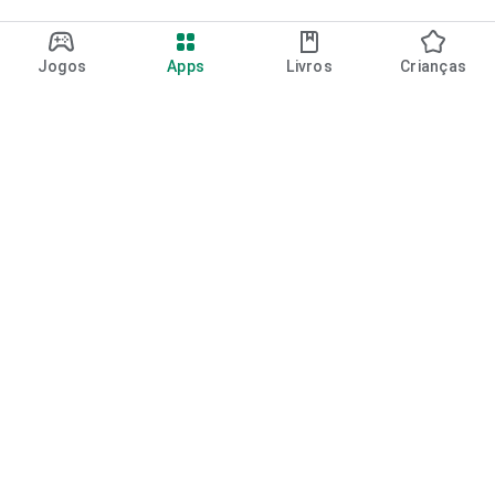
Jogos
Apps
Livros
Crianças
Google Play
Play Pass
Pontos do Play Points
Vales-presente
Resgatar
Política de reembolso
Crianças e família