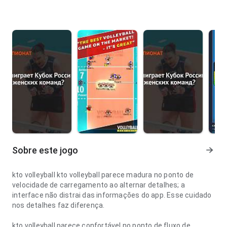
Sobre este jogo
kto volleyball kto volleyball parece madura no ponto de
velocidade de carregamento ao alternar detalhes; a
interface não distrai das informações do app. Esse cuidado
nos detalhes faz diferença.
kto volleyball parece confortável no ponto de fluxo de